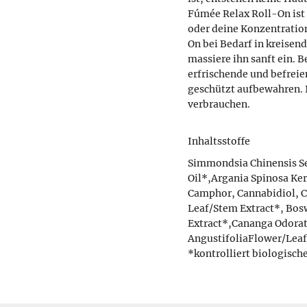
Fúmée Relax Roll-On ist 
oder deine Konzentratio
On bei Bedarf in kreise
massiere ihn sanft ein. 
erfrischende und befreie
geschützt aufbewahren.
verbrauchen.
Inhaltsstoffe
Simmondsia Chinensis S
Oil*,Argania Spinosa Ker
Camphor, Cannabidiol, C
Leaf/Stem Extract*, Boswe
Extract*,Cananga Odorat
AngustifoliaFlower/Leaf
*kontrolliert biologisch