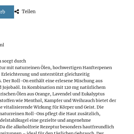
Teilen
orb
ml
 sorgt durch
ptur mit naturreinen Ölen, hochwertigen Hanfterpenen
 Erleichterung und unterstützt gleichzeitig
. Der Roll-On enthält eine erlesene Mischung aus
Jojobaöl. In Kombination mit 120 mg natürlichem
rischen Ölen aus Orange, Lavendel und Eukalyptus
toffen wie Menthol, Kampfer und Weihrauch bietet der
 vitalisierende Wirkung für Körper und Geist. Die
naturreinen Roll-Ons pflegt die Haut zusätzlich,
Edelstahlkugel eine gezielte und angenehme
a die alkoholfreie Rezeptur besonders hautfreundlich
treizungen – ideal für den täglichen Gebrauch. Der