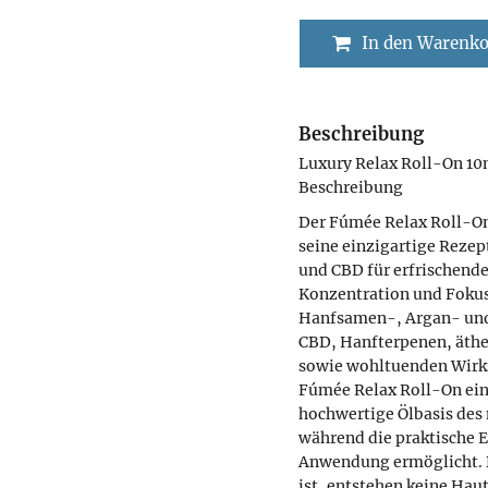
In den Warenk
Beschreibung
Luxury Relax Roll-On 10
Beschreibung
Der Fúmée Relax Roll-On
seine einzigartige Reze
und CBD für erfrischende
Konzentration und Fokus
Hanfsamen-, Argan- und 
CBD, Hanfterpenen, äthe
sowie wohltuenden Wirks
Fúmée Relax Roll-On eine
hochwertige Ölbasis des 
während die praktische 
Anwendung ermöglicht. D
ist, entstehen keine Hau